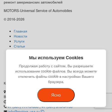
ремонт американских автомобилей
MOTORS-Universal Service of Automobiles
© 2016-2026
Главная
Новости
Услуги
Статьи
Прайс
Карта сайта
Мы используем Cookies
Галерея
Продолжая работу с сайтом, Вы разрешаете
Контакты
использование cookie-файлов. Вы всегда можете
Политика конфиденциальности
отключить файлы cookie в настройках Вашего
браузера.
Контакты
Санкт-Петербург
Ясно
Выборгское шоссе, 212 к8
10.00 - 20.00 без выходных
+7 (981) 777-5-888
,
+7 (901) 316-3-738
info@motors-usa.ru