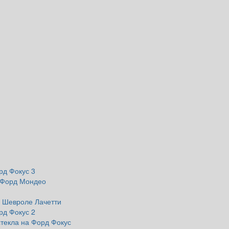
рд Фокус 3
а Форд Мондео
а Шевроле Лачетти
рд Фокус 2
стекла на Форд Фокус