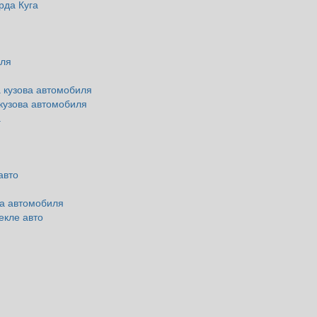
рда Куга
иля
 кузова автомобиля
кузова автомобиля
а
авто
ва автомобиля
екле авто