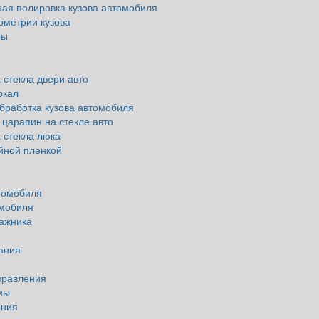
ая полировка кузова автомобиля
ометрии кузова
ры
 стекла двери авто
ркал
бработка кузова автомобиля
 царапин на стекле авто
 стекла люка
йной пленкой
томобиля
омобиля
ажника
ания
правления
мы
ения