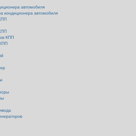
диционера автомобиля
ра кондиционера автомобиля
КПП
КПП
ов КПП
 КПП
ий
лер
и
поры
мы
ивода
енераторов