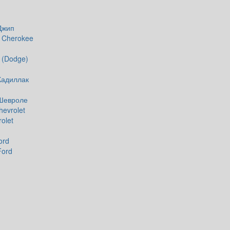
Джип
 Cherokee
 (Dodge)
Кадиллак
 Шевроле
evrolet
olet
ord
Ford